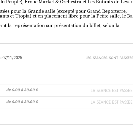
n du Peuple), Erotic Market & Orchestra et Les Enfants du Leva
otées pour la Grande salle (excepté pour Grand Reporterre,
ants et Utopia) et en placement libre pour la Petite salle, le B
nt la représentation sur présentation du billet, selon la
u 07/11/2025
LES SÉANCES SONT PASSÉE
de 6.00 à 30.00 €
LA SÉANCE EST PASSÉE
de 6.00 à 30.00 €
LA SÉANCE EST PASSÉE