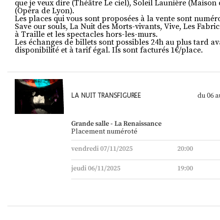
que je veux dire (Théâtre Le ciel), Soleil Launière (Maiso
(Opéra de Lyon).
Les places qui vous sont proposées à la vente sont numér
Save our souls, La Nuit des Morts-vivants, Vive, Les Fabric
à Traille et les spectacles hors-les-murs.
Les échanges de billets sont possibles 24h au plus tard ava
disponibilité et à tarif égal. Ils sont facturés 1€/place.
du 06
a
LA NUIT TRANSFIGURÉE
Grande salle - La Renaissance
Placement numéroté
vendredi 07/11/2025
20:00
jeudi 06/11/2025
19:00