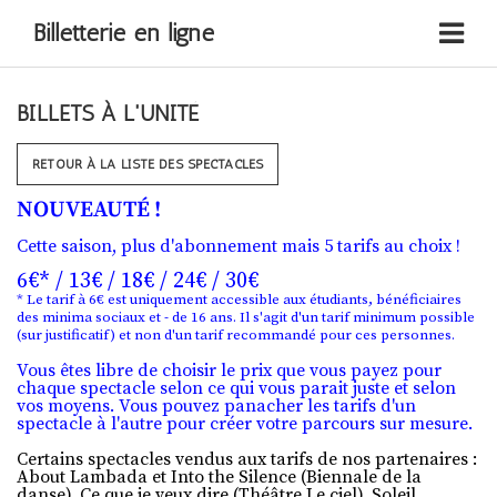
Billetterie en ligne
BILLETS À L'UNITÉ
RETOUR À LA LISTE DES SPECTACLES
NOUVEAUTÉ !
Cette saison, plus d'abonnement mais 5 tarifs au choix !
6€* / 13€ / 18€ / 24€ / 30€
* Le tarif à 6€ est uniquement accessible aux étudiants, bénéficiaires
des minima sociaux et - de 16 ans. Il s'agit d'un tarif minimum possible
(sur justificatif) et non d'un tarif recommandé pour ces personnes.
Vous êtes libre de choisir le prix que vous payez pour
chaque spectacle selon ce qui vous parait juste et selon
vos moyens. Vous pouvez panacher les tarifs d'un
spectacle à l'autre pour créer votre parcours sur mesure.
Certains spectacles vendus aux tarifs de nos partenaires :
About Lambada et Into the Silence (Biennale de la
danse), Ce que je veux dire (Théâtre Le ciel), Soleil